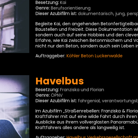
Besetzung:
Kai
Genre:
Berufsorientierung
Dieser Azubifilm ist:
dokumentarisch, jung, persp
Begleite Kai, den angehenden Betonfertigteilba
Baustellen und Freizeit. Diese Dokumentation wir
sondern auch auf seine Hobbies und den cleve
Erfahre, wie Kai zwischen Betonmischern und Vo
nicht nur den Beton, sondern auch sein Leben im
Auftraggeber:
Köhler Beton Luckenwalde
Havelbus
Besetzung:
Franziska und Florian
Genre:
ÖPNV
Dieser Azubifilm ist:
fahrgenial, verantwortungsb
Im Azubifilm „Straßenrebellen: Franziska & Flo
Kraftfahrer mit auf eine wilde Fahrt durch ihren
Ausblicke aus ihrem vollverglasten Panoramabü
Kraftfahrers alles andere als langweilig ist.
Auftraggeber:
Havelbus Verkehrsgesellschaft 