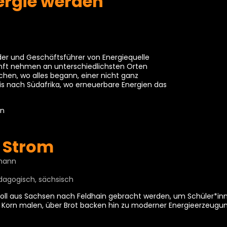
ergie werden
der und Geschäftsführer von Energiequelle
unft nehmen an unterschiedlichsten Orten
chen, wo alles begann, einer nicht ganz
s nach Südafrika, wo erneuerbare Energien das
on
 Strom
mann
ädagogisch, sächsisch
 soll aus Sachsen nach Feldhain gebracht werden, um Schüler*i
 Korn malen, über Brot backen hin zu moderner Energieerzeugu