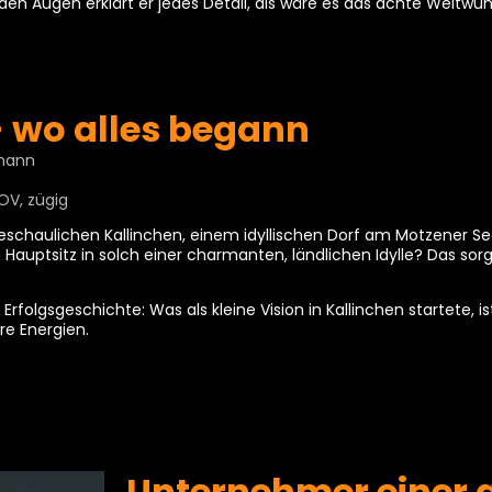
en Augen erklärt er jedes Detail, als wäre es das achte Weltwu
- wo alles begann
mann
OV, zügig
eschaulichen Kallinchen, einem idyllischen Dorf am Motzener See
n Hauptsitz in solch einer charmanten, ländlichen Idylle? Das so
rfolgsgeschichte: Was als kleine Vision in Kallinchen startete, 
e Energien.
Unternehmer einer 