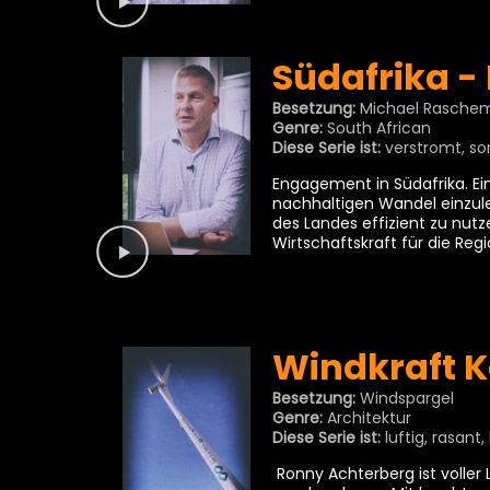
Südafrika -
Besetzung:
Michael Rasche
Genre:
South African
Diese Serie ist:
verstromt, so
Engagement in Südafrika. Ein
nachhaltigen Wandel einzule
des Landes effizient zu nu
Wirtschaftskraft für die Regi
Windkraft K
Besetzung:
Windspargel
Genre:
Architektur
Diese Serie ist:
luftig, rasant
Ronny Achterberg ist voller 