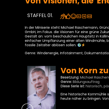
Von Visionen, die En
STAFFEL 01.
In der Miniserie steht Michael Raschemann, Grün
GmbH, im Fokus. die Visionen für eine grüne Zuk
Gestalt an: vom beschaulichen Hauptsitz in Kallin
einfacher Umpflanzung einer alten Windmühle, bi
fossile Zeitalter ablösen sollen.
Genre: Windenergie, Infotainment, Dokumentati
Von Korn zu
Besetzung:
Michael Rasche
Genre:
Bildungsauftrag
Diese Serie ist:
historisch, p
Eine historische Kornmühle
heute näher zu bringen. Von