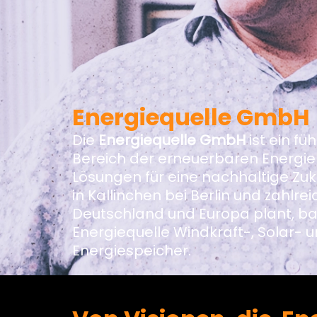
Energiequelle GmbH
Die
Energiequelle GmbH
ist ein f
Bereich der erneuerbaren Energien
Lösungen für eine nachhaltige Zuku
in Kallinchen bei Berlin und zahlre
Deutschland und Europa plant, ba
Energiequelle Windkraft-, Solar-
Energiespeicher.