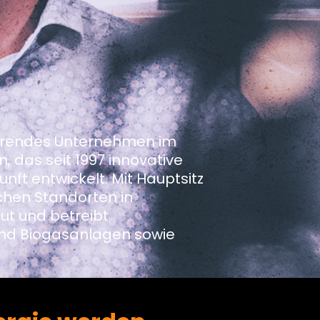
ührendes Unternehmen im
, das seit 1997 innovative
nft entwickelt. Mit Hauptsitz
ichen Standorten in
ut und betreibt
 und Biogasanlagen sowie