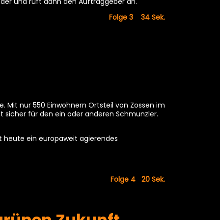
nder und ruft dann den Auftraggeber an.
Folge 3 34
Sek.
. Mit nur 550 Einwohnern Ortsteil von Zossen im
rgt sicher für den ein oder anderen Schmunzler.
ist heute ein europaweit agierendes
Folge 4 20
Sek.
grünen Zukunft