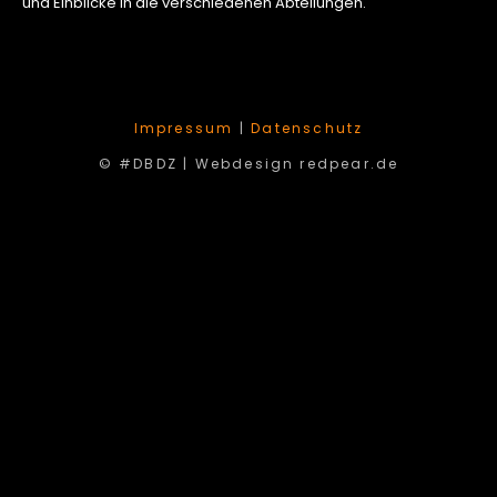
und Einblicke in die verschiedenen Abteilungen.
Impressum
|
Datenschutz
© #DBDZ |
Webdesign redpear.de